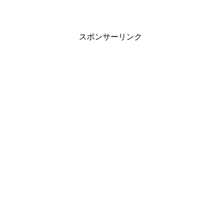
あると料金が発生します。職員の休憩室
や事務室等にTVを置かない施設があるの
もこの制度のためです。今回は職員が使
うTVにかかってい...
スポンサーリンク