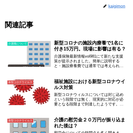
kaigimon
関連記事
新型コロナの施設内療養で1名に
介護職について
付き15万円。現場に影響は有る？
介護保険最新情報vol981にて新たな支援
策が提示されました。簡単に説明する
と・施設療養費では通常では考えられな
い負担をかけるので、施設療養者1人当た
りに15万円払います（15日以内に入院し
た場合は日割り）とのことです。現場に
福祉施設における新型コロナウイ
新型コロナウイルス
どのような影響...
ルス対策
新型コロナウィルスについては封じ込め
という段階では無く、現実的に対応が必
要となる段階まで到達したようです。厚
生労働省のホームページを参考に施設で
の新型コロナウイルス対策を確認してみ
ました。2月26日厚生労働省情報を元に追
介護の慰労金２０万円が振り込ま
新型コロナウイルス
記・修正。厚生労働省...
れた後は？
慰労金についての疑問点を多く聞きま