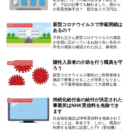
す。下記の記事でも触れました。国から
の実質危険手当？ 慰労金２０万円ほぼ
決定今回は皆様が特に心配していること
に関して考えていきます。※6月19日に実
施要綱が厚労省から公開されました実際
新型コロナウイルスで学級閉鎖は
新型コロナウイルス
の要綱については上記リ...
あるの？
子持ち父さん新型コロナウイルスの感染
が全国に広がっているね知り合い先生小
学生の感染も確認された以上、爆発的に
増える可能性もあるかな 子持ち父さん そ
うなると、学級閉鎖もありえるね。子供
たちをどうしようかな。法律で決まって
陽性入居者の介助を行う職員を守
新型コロナウイルス
いるからしょうがない...
ろう
新型コロナウイルス陽性のご利用者様を
施設で療養させることが現実となりまし
た。※千葉県福祉施設にて大規模な集団
感染発生。（）ご利用者様に不安を与え
るようなことは禁止と言われても、根拠
の無い慈愛の心で感染を広げるよりも、
持続化給付金の給付が決定された
新型コロナウイルス
感染の拡大を避ける方が重...
事業所はNHK受信料を免除でき
ます
社会福祉施設はNHK受信料を免除されて
いることは、有名です。しかし、職員が
利用する場所に設置したTV（受信機）が