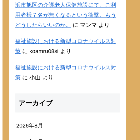
浜市旭区の介護老人保健施設にて、ご利
用者様７名が無くなるという衝撃。もう
どうしたらいいのか。
に
マンマ
より
福祉施設における新型コロナウイルス対
策
に
koamru08si
より
福祉施設における新型コロナウイルス対
策
に
小山
より
アーカイブ
2026年8月