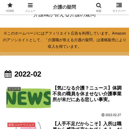
介護の疑問
HOME
メニュー
検索
サイドバー
介護職が答える介護の疑問
※このホームぺージにはアフィリエイト広告を利用しています。Amazon
のアソシエイトとして、「介護職が答える介護の疑問」は適格販売により
収入を得ています。
2022-02
【気になる介護？ニュース】体調
ニュース
不良の職員を休ませない介護事業
所が未だにある悲しい事実。
2022.02.27
【人手不足だからこそ】入所は職
新型コロナウイルス