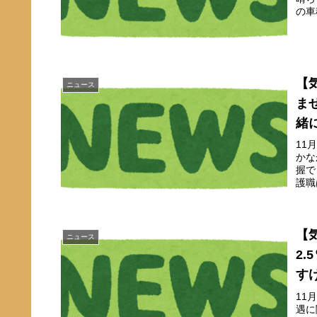
の車
【
ニュース
ま
緒
11
かな
握で
護職
【
ニュース
2
す
11
遇に