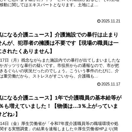
移動に関してはエキスパートとなります。土地によ...
2025.11.21
気になる介護ニュース】介護施設での暴行は止まり
せんが、犯罪者の擁護は不要です【現場の職員は一
にされたくありません】
月17日（月）残念ながらまた施設内での暴行が出てしまいましたな
かガッツリな暴行の疑いです。市役所からの通報なので、市が把
きるぐらいの状況だったのでしょう。こういう事件のたびに、介
は重労働だから、ストレスがすごいから、介護職も...
2025.11.17
気になる介護ニュース】1年で介護職員の基本給等が
.5％も増えていました！【物価は…3％上がっていま
けどね♪】
月14日（金）厚生労働省が「令和7年度介護職員等の職場環境や処
関する実態調査」の結果を速報しました※厚生労働省HPより(簡