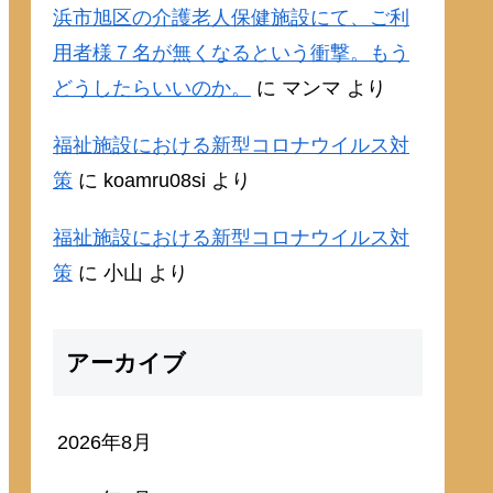
浜市旭区の介護老人保健施設にて、ご利
用者様７名が無くなるという衝撃。もう
どうしたらいいのか。
に
マンマ
より
福祉施設における新型コロナウイルス対
策
に
koamru08si
より
福祉施設における新型コロナウイルス対
策
に
小山
より
アーカイブ
2026年8月