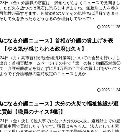
月28日（金）介護職の窃盗は、残念ながらよくニュースで見聞きし
。ただ火を放つのは流石に恐ろしすぎますね。無差別に人を巻き
可能性が高すぎます。何故盗むのか？その気持ちは理解できませ
そして火を放ったらどうなるのか理解してやってい...
2025.11.28
気になる介護ニュース】首相が介護の賃上げを表
！【やる気が感じられる政府は久々】
月24日（月）高市首相が総合経済対策等についての会見を行いまし
出典：首相官邸ホームページ(その中で「第一の柱：物価高対策②
て」介護報酬改定を待たずに月1万円の半年分の賃上げをやってく
ようです介護報酬の臨時改定のニュースも見か...
2025.11.24
気になる介護ニュース】大分の火災で福祉施設が避
に貢献【職員のナイス判断】
月21日（金）決して他人事ではない大分の大火災。避難所までの避
福祉車両で貢献したそうです。職員はもちろん、法人としても素
しいと思います確かにデイサービスでの勤務があると、その土地