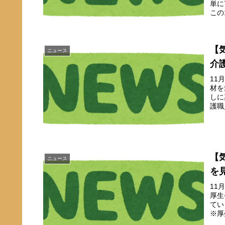
単に
この
【
ニュース
介
11
材を
しに
護職
【
ニュース
を
11
厚生
てい
※厚