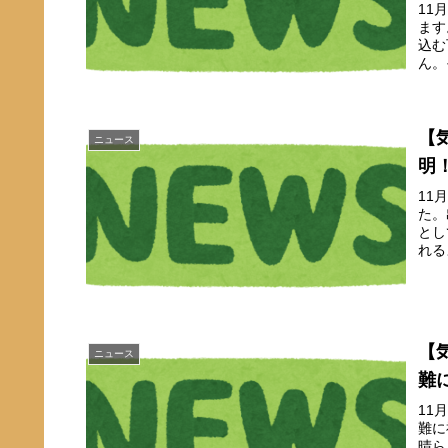
11
ます
込む
ん。
【
ニュース
明
11
た。
とし
れる
【
ニュース
難
11
難に
晴ら