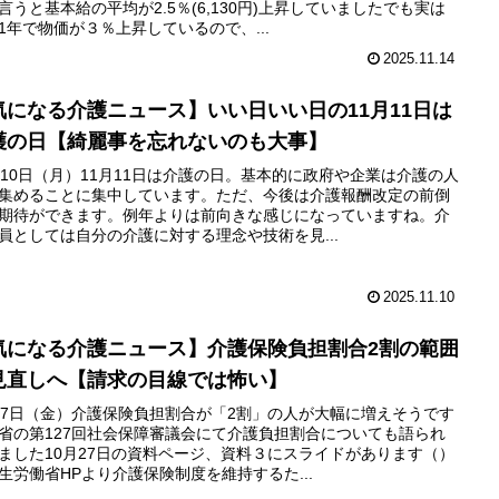
言うと基本給の平均が2.5％(6,130円)上昇していましたでも実は
1年で物価が３％上昇しているので、...
2025.11.14
気になる介護ニュース】いい日いい日の11月11日は
護の日【綺麗事を忘れないのも大事】
月10日（月）11月11日は介護の日。基本的に政府や企業は介護の人
集めることに集中しています。ただ、今後は介護報酬改定の前倒
期待ができます。例年よりは前向きな感じになっていますね。介
員としては自分の介護に対する理念や技術を見...
2025.11.10
気になる介護ニュース】介護保険負担割合2割の範囲
見直しへ【請求の目線では怖い】
月7日（金）介護保険負担割合が「2割」の人が大幅に増えそうです
省の第127回社会保障審議会にて介護負担割合についても語られ
ました10月27日の資料ページ、資料３にスライドがあります（）
生労働省HPより介護保険制度を維持するた...