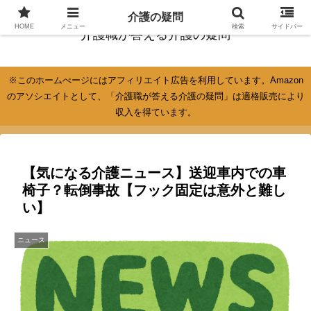
介護の疑問
HOME
メニュー
検索
サイドバー
介護職が答える介護の疑問
※このホームぺージにはアフィリエイト広告を利用しています。Amazon
のアソシエイトとして、「介護職が答える介護の疑問」は適格販売により
収入を得ています。
【気になる介護ニュース】送迎車内での車
椅子？転倒事故【フック固定は意外と難し
い】
ニュース