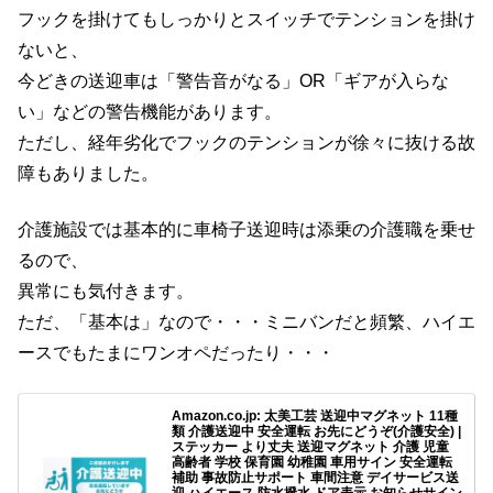
フックを掛けてもしっかりとスイッチでテンションを掛け
ないと、
今どきの送迎車は「警告音がなる」OR「ギアが入らな
い」などの警告機能があります。
ただし、経年劣化でフックのテンションが徐々に抜ける故
障もありました。
介護施設では基本的に車椅子送迎時は添乗の介護職を乗せ
るので、
異常にも気付きます。
ただ、「基本は」なので・・・ミニバンだと頻繁、ハイエ
ースでもたまにワンオペだったり・・・
Amazon.co.jp: 太美工芸 送迎中マグネット 11種
類 介護送迎中 安全運転 お先にどうぞ(介護安全) |
ステッカー より丈夫 送迎マグネット 介護 児童
高齢者 学校 保育園 幼稚園 車用サイン 安全運転
補助 事故防止サポート 車間注意 デイサービス送
迎 ハイエース 防水撥水 ドア表示 お知らせサイン