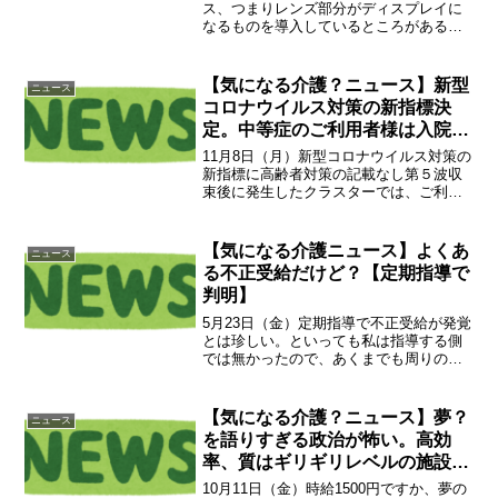
ス、つまりレンズ部分がディスプレイに
なるものを導入しているところがあるよ
うです。ただし、個人的にはまだまだ発
展途上かなといったところ・そもそも翻
訳が必要なのは介護職員以前の問題。
【気になる介護？ニュース】新型
ニュース
外国人採用により頭数だ...
コロナウイルス対策の新指標決
定。中等症のご利用者様は入院さ
せてくれるかな？
11月8日（月）新型コロナウイルス対策の
新指標に高齢者対策の記載なし第５波収
束後に発生したクラスターでは、ご利用
者様が即入院しているケースも多くみら
れました。では、第６波が起きた場合は
どうなるのでしょうか？市中の感染が増
【気になる介護ニュース】よくあ
ニュース
加した段階で、ご利用...
る不正受給だけど？【定期指導で
判明】
5月23日（金）定期指導で不正受給が発覚
とは珍しい。といっても私は指導する側
では無かったので、あくまでも周りの施
設での噂ですが。なぜなら事前に資料を
まとめておくから。施設側で資料に問題
がないか再チェックもしていました。豆
【気になる介護？ニュース】夢？
ニュース
知識〇〇慈恵会は沢山...
を語りすぎる政治が怖い。高効
率、質はギリギリレベルの施設を
開発すべきでは？【人間が嫌いに
10月11日（金）時給1500円ですか、夢の