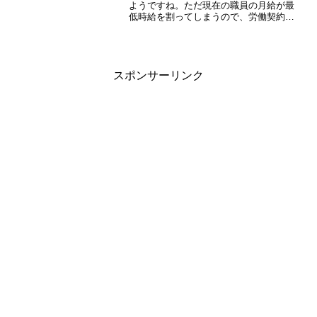
なってきた】
ようですね。ただ現在の職員の月給が最
低時給を割ってしまうので、労働契約を
結び直す法人が続出しそうです。その前
に倒産するかもしれませんが・・・政治
家は理想は持ってほしいですが、夢物語
ばかりを語られて...
スポンサーリンク