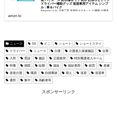
ドライバー補助グッズ 送迎車用アイテム シンプ
ル : 車＆バイク
Amazon.co.jp: 太美工芸 送迎中マグネット 11種類 介護送
迎中 安全運転 お先にどうぞ(介護安全) | ステッカー より丈
amzn.to
夫 送迎マグネット 介護 児童 高齢者 学校 保育園 幼稚園 車
用サイン 安全運転補助 事故防止サポート...
ニュース
SS
どこ
ショート
ショートステイ
ドライバー
ニュース
介護
介護老人保健施設
企業
入所
受診
施設
正面衝突
特別養護老人ホーム
特養
病院
短期
福祉
福祉車両
経営
老健
老老介護
職員
自損事故
迎え
送迎
送迎車
通所
集中
高齢者等
スポンサーリンク