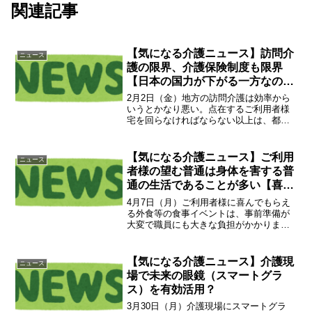
関連記事
【気になる介護ニュース】訪問介
ニュース
護の限界、介護保険制度も限界
【日本の国力が下がる一方なの
に、サービス向上は無理】
2月2日（金）地方の訪問介護は効率から
いうとかなり悪い。点在するご利用者様
宅を回らなければならない以上は、都市
部と比べたら利益が出ないのも当然。介
護の効率化を進めるならば、コンパクト
に集めるのが一番。ただ、田舎ほど先祖
【気になる介護ニュース】ご利用
ニュース
伝来の土地に対する思い...
者様の望む普通は身体を害する普
通の生活であることが多い【喜ん
でもらうアイディアを実行できな
4月7日（月）ご利用者様に喜んでもらえ
い】
る外食等の食事イベントは、事前準備が
大変で職員にも大きな負担がかかりま
す。でも、ご利用者様の笑顔は「やり甲
斐が非常に高い！」仕事としての満足感
は非常に高いです。ただし、それを日常
【気になる介護ニュース】介護現
ニュース
に取り入れて良いかという...
場で未来の眼鏡（スマートグラ
ス）を有効活用？
3月30日（月）介護現場にスマートグラ