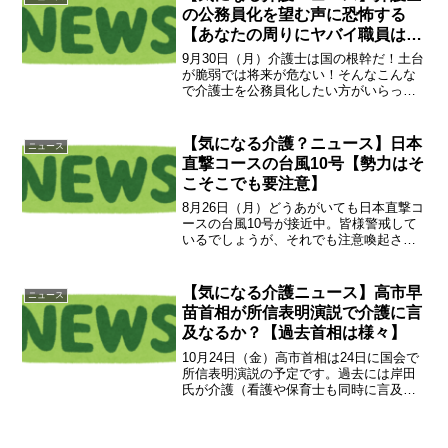
方」内に「令...
の公務員化を望む声に恐怖する
【あなたの周りにヤバイ職員はい
ませんか？】
9月30日（月）介護士は国の根幹だ！土台
が脆弱では将来が危ない！そんなこんな
で介護士を公務員化したい方がいらっし
ゃるようです。10年20年前くらいから選
別していればともかく、今は介護職員が
膨れ上がりました。必然的にとんでもな
【気になる介護？ニュース】日本
ニュース
く社会適正が無い...
直撃コースの台風10号【勢力はそ
こそこでも要注意】
8月26日（月）どうあがいても日本直撃コ
ースの台風10号が接近中。皆様警戒して
いるでしょうが、それでも注意喚起させ
ていただきます。ハザードマップで浸水
や土砂崩れなどの危険な所に建てられた
施設は、避難所や高層階への避難準備の
【気になる介護ニュース】高市早
ニュース
ため職員を増強しま...
苗首相が所信表明演説で介護に言
及なるか？【過去首相は様々】
10月24日（金）高市首相は24日に国会で
所信表明演説の予定です。過去には岸田
氏が介護（看護や保育士も同時に言及）
の現場の収入を増やすと発言、または社
会保障として一括りにして頑張ります発
的な発言で終わった首相の場合もありま