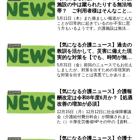
施設の中は蹴られたりする無法地
帯？ ご利用者様はそんなことあ
りません！（職員？当然守られま
5月11日（木）また痛ましい報道がこんな
せん）
ことが日常的に起きているのか不安に思
う方もいるようです。介護施設は無法地
帯なのでしょうか？ご利用者様は大丈
夫？正直言って、ご利用者様への暴行は
聞いた時がありません。人の出入りが少
【気になる介護ニュース】過去の
ニュース
ない普通の会社でもお客...
教訓を活かして、災害に備えた現
実的な対策を【でも、時間が無
い】
5月31日（金）前回のニュースでもお伝え
しましたが、対策を出すための非現実的
な対策を出すことは害悪でしかありませ
ん。東日本大震災以降はハザードマップ
の重要性が格段に周知されました。能登
半島地震後は地盤の問題も一般的にな
【気になる介護ニュース】介護報
ニュース
り、高齢者施設の災害に...
酬改定は令和8年度6月か？【処遇
改善の増加が必須】
12月15日（月）12月12日に社会保障審議
会（介護給付費分科会）が開催されまし
た（）※厚生労働省HPその中の【資料
1】介護人材確保に向けた処遇改善等の課
題にてP11「論点①令和8年度介護報酬改
定における処遇改善に係る対応の考え
【気になる介護ニュース】介護士
ニュース