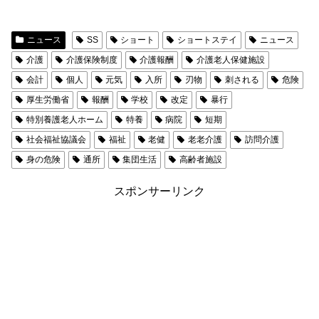
ニュース
SS
ショート
ショートステイ
ニュース
介護
介護保険制度
介護報酬
介護老人保健施設
会計
個人
元気
入所
刃物
刺される
危険
厚生労働省
報酬
学校
改定
暴行
特別養護老人ホーム
特養
病院
短期
社会福祉協議会
福祉
老健
老老介護
訪問介護
身の危険
通所
集団生活
高齢者施設
スポンサーリンク