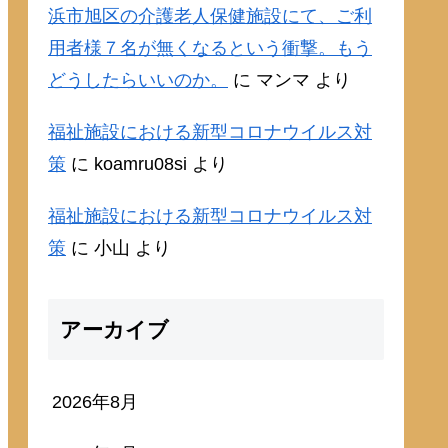
浜市旭区の介護老人保健施設にて、ご利
用者様７名が無くなるという衝撃。もう
どうしたらいいのか。
に
マンマ
より
福祉施設における新型コロナウイルス対
策
に
koamru08si
より
福祉施設における新型コロナウイルス対
策
に
小山
より
アーカイブ
2026年8月