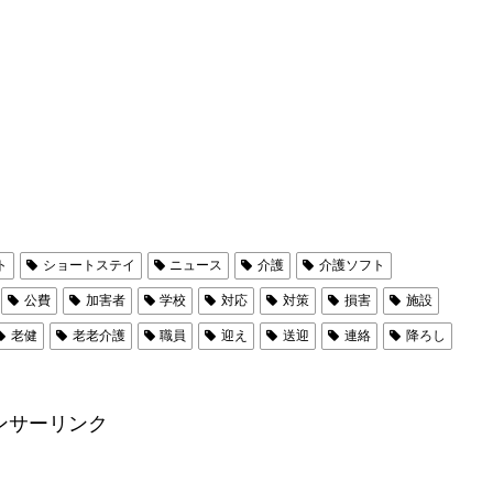
ト
ショートステイ
ニュース
介護
介護ソフト
公費
加害者
学校
対応
対策
損害
施設
老健
老老介護
職員
迎え
送迎
連絡
降ろし
ンサーリンク