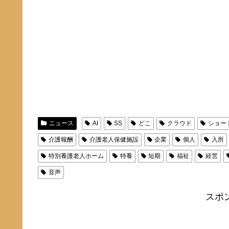
ニュース
AI
SS
どこ
クラウド
ショー
介護報酬
介護老人保健施設
企業
個人
入所
特別養護老人ホーム
特養
短期
福祉
経営
音声
スポ