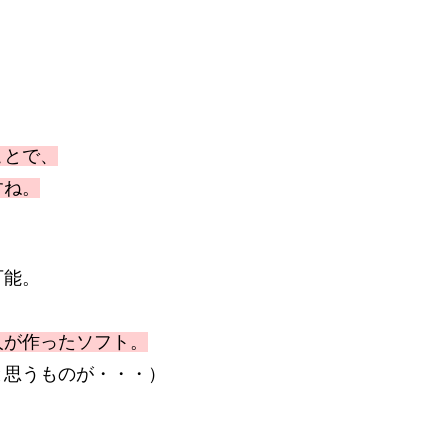
ことで、
すね。
可能。
人が作ったソフト。
と思うものが・・・）