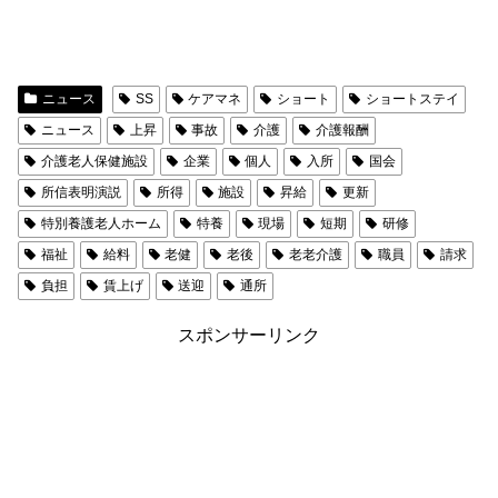
ニュース
SS
ケアマネ
ショート
ショートステイ
ニュース
上昇
事故
介護
介護報酬
介護老人保健施設
企業
個人
入所
国会
所信表明演説
所得
施設
昇給
更新
特別養護老人ホーム
特養
現場
短期
研修
福祉
給料
老健
老後
老老介護
職員
請求
負担
賃上げ
送迎
通所
スポンサーリンク