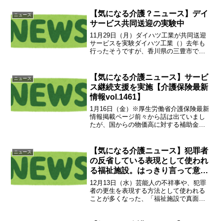
【気になる介護？ニュース】デイ
ニュース
サービス共同送迎の実験中
11月29日（月）ダイハツ工業が共同送迎
サービスを実験ダイハツ工業（）去年も
行ったそうですが、香川県の三豊市で通
所介護事業所の送迎を共同で行う実験を
開始しました。確かに送迎を専門人員で
行えば、効率的な運航が可能かもしれま
【気になる介護ニュース】サービ
ニュース
せん。一日の業務でヘ...
ス継続支援を実施【介護保険最新
情報vol.1461】
1月16日（金）※厚生労働省介護保険最新
情報掲載ページ前々から話は出ていまし
たが、国からの物価高に対する補助金が
決定しました。国はもちろん都道府県単
位で独自の補助金はたびたびありました
が、物価高に追いつけないのは税金事業
【気になる介護ニュース】犯罪者
ニュース
の悲しいところ。とは...
の反省している表現として使われ
る福祉施設。はっきり言って意味
ありません【ご利用者様に貢献は
12月13日（水）芸能人の不祥事や、犯罪
出来るけど、技術が必要】
者の更生を表現する方法として使われる
ことが多くなった、「福祉施設で真面目
に働いている」ですが、本来の施設とし
ての役割を考えると明らかにおかしいで