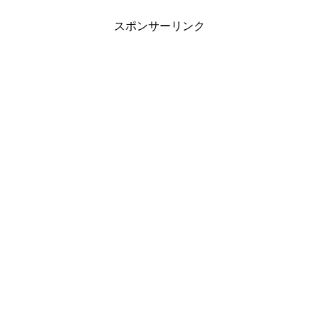
※効率化を求めた後の、脆弱な非常事態
体制については明日...
スポンサーリンク