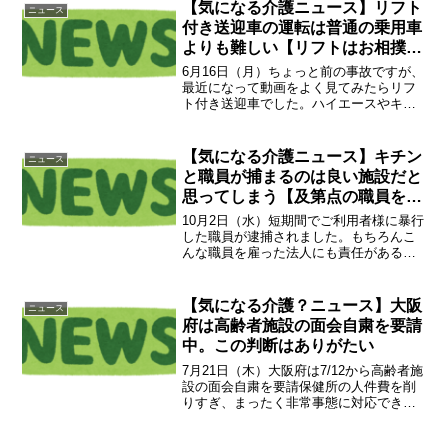
す。「金山送りのような３K現場で頑張っ
【気になる介護ニュース】リフト
ニュース
たから許してね♪」...
付き送迎車の運転は普通の乗用車
よりも難しい【リフトはお相撲さ
んより遥かに重い】
6月16日（月）ちょっと前の事故ですが、
最近になって動画をよく見てみたらリフ
ト付き送迎車でした。ハイエースやキャ
ラバンなどの商用ワンボックスカーの運
転を苦手とする方もいますが、ミラーが
多いので実際にはミニバンなどよりも死
【気になる介護ニュース】キチン
ニュース
角が少ないので難易度...
と職員が捕まるのは良い施設だと
思ってしまう【及第点の職員を揃
える難しさよ】
10月2日（水）短期間でご利用者様に暴行
した職員が逮捕されました。もちろんこ
んな職員を雇った法人にも責任があると
は思いますが、今はよほどの理由が無い
とまともな及第点の職員すら揃えられま
せん。報告連絡相談すらまともに出来な
【気になる介護？ニュース】大阪
ニュース
い職員を、上手く監視...
府は高齢者施設の面会自粛を要請
中。この判断はありがたい
7月21日（木）大阪府は7/12から高齢者施
設の面会自粛を要請保健所の人件費を削
りすぎ、まったく非常事態に対応できな
くなったことで非難を受けた大阪です
が、迅速に面会自粛を要請しています。