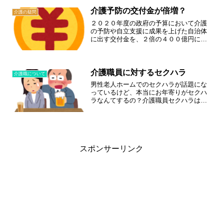
傾向として被害妄想が良くあげられます
が、その結果として刃物で襲われまし
介護予防の交付金が倍増？
介護の疑問
た。・ご利用者様自身が襲...
２０２０年度の政府の予算において介護
の予防や自立支援に成果を上げた自治体
に出す交付金を、２倍の４００億円にす
るというニュースが出ていました。・長
く健康で生きてもらう・介護を必要とす
る人を減らす。上記はとても大事なこと
だと思います。最近は健康...
介護職員に対するセクハラ
介護職について
男性老人ホームでのセクハラが話題にな
っているけど、本当にお年寄りがセクハ
ラなんてするの？介護職員セクハラはあ
るよ男性性欲は衰えると思っていたのに
すごいね介護職員性欲は衰えるけど、い
たずらの意味でする人もいるからね介護
職員一番困るのが認知症に...
スポンサーリンク