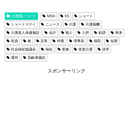
介護職について
NISA
SS
ショート
ショートステイ
ニュース
介護
介護報酬
介護老人保健施設
会計
個人
入所
勧誘
将来
投資
株
災害
特養
理事長
病院
短期
社会福祉協議会
福祉
老健
老老介護
請求
通所
高齢者施設
スポンサーリンク