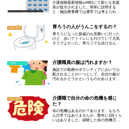
介護保険最新情報vol981にて新たな支援
策が提示されました。簡単に説明する
と・施設療養費では通常では考えられな
い負担をかけるので、施設療養者1人当た
りに15万円払います（15日以内に入院し
た場合は日割り）とのことです。現場に
胃ろうの人がうんこをするの？
介護の疑問
どのような影響...
胃ろうになった親戚のお見舞いに行った
けど、歩いてトイレにも行けていて元気
そうでよかった。胃ろうでも歩けるんだ
ね管が繋がっているのはご飯の時間だけ
だったよ。そうなんだ～あれ？ 胃ろう
の人はうんこをするのかな？管からは液
体の栄養剤を入れていたけ...
介護職員の服は汚れますか？
介護職について
施設での勤務やボランティアにおいて心
配されることの一つとして、自分の服が
汚れるかどうかというものがあります。
稀まれですが汚れます。しかも下着ごと
汚れることがあります。汚れる状況汚れ
る状況として考えられる、主なものを３
つほどあげます。排泄介助...
介護職で自分の命の危機を感じ
介護の疑問
た？
命の危機はあるのか？あります。もちろ
ん日常ではありませんが、数年に1回くら
いはありました。経験した命の危機刃物
刃物で襲われたことがあります認知症の