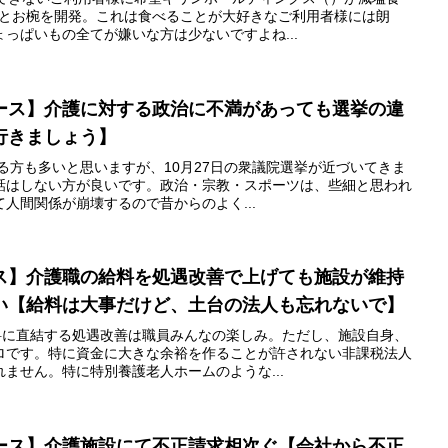
ンとお椀を開発。これは食べることが大好きなご利用者様には朗
っぱいもの全てが嫌いな方は少ないですよね...
ース】介護に対する政治に不満があっても選挙の違
行きましょう】
する方も多いと思いますが、10月27日の衆議院選挙が近づいてきま
話はしない方が良いです。政治・宗教・スポーツは、些細と思われ
人間関係が崩壊するので昔からのよく...
ス】介護職の給料を処遇改善で上げても施設が維持
い【給料は大事だけど、土台の法人も忘れないで】
給料に直結する処遇改善は職員みんなの楽しみ。ただし、施設自身、
ロです。特に資金に大きな余裕を作ることが許されない非課税法人
ません。特に特別養護老人ホームのような...
ース】介護施設にて不正請求相次ぐ【会社から不正