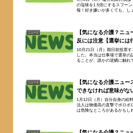
の塩味を1.5倍にするスプー
報！好き嫌いが多くても、しょ
【気になる介護？ニュ
ニュース
反には注意【選挙には
10月21日（月）期日前投票
した。本当は仕事場で選挙の
ることが、誰かの逆鱗に触れて
【気になる介護ニュー
ニュース
できなければ意味がな
1月12日（月）自分自身の
法人は物価高の直撃でボロボ
は危険なところがあるかもしれ
【気になる介護？ニュ
ニュース