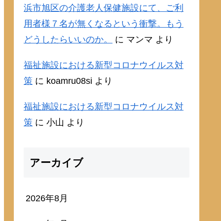
浜市旭区の介護老人保健施設にて、ご利
用者様７名が無くなるという衝撃。もう
どうしたらいいのか。
に
マンマ
より
福祉施設における新型コロナウイルス対
策
に
koamru08si
より
福祉施設における新型コロナウイルス対
策
に
小山
より
アーカイブ
2026年8月