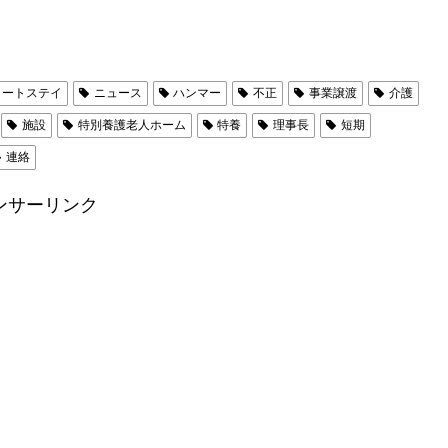
ョートステイ
ニュース
ハンマー
不正
事業譲渡
介護
施設
特別養護老人ホーム
特養
理事長
短期
連絡
ンサーリンク