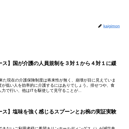
kaigimon
ース】国が介護の人員規制を３対１から４対１に緩
が来た現在の介護保険制度は将来性が無く、崩壊が目に見えていま
度が低い人を効率的に介護するにはありでしょう。排せつや、食
力で行い、他はITを駆使して見守ることが...
ース】塩味を強く感じるスプーンとお椀の実証実験
慢できないご利用者様に希望キリンホールディングス（）が減塩食