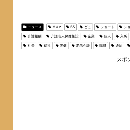
ニュース
M＆A
SS
どこ
ショート
シ
介護報酬
介護老人保健施設
企業
個人
入所
社長
福祉
老健
老老介護
職員
通所
スポ