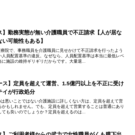
ス】勤務実態が無い介護職員で不正請求【人が居な
ない可能性もある】
護医療院で、事務職員を介護職員に見せかけて不正請求を行ったよう
い人員配置基準の違反。なぜなら、人員配置基準は本当に最低レベ
に施設の維持ギリギリだからです。大量退...
ス】定員を超えて運営、1.5億円以上を不正に受け
テイが行政処分
るのは悪いことではない介護施設に詳しくない方は、定員を超えて営
るかもしれません。でも、定員を超えて営業することは普通にあり
ても良いのでしょうか？定員を超えるのは...
ス】ご利用者様からの武力で女性職員がくも膜下出