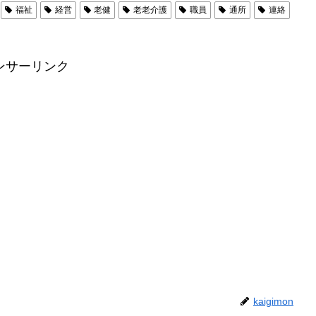
福祉
経営
老健
老老介護
職員
通所
連絡
ンサーリンク
kaigimon