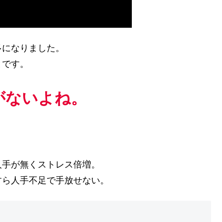
多になりました。
とです。
がないよね。
人手が無くストレス倍増。
すら人手不足で手放せない。