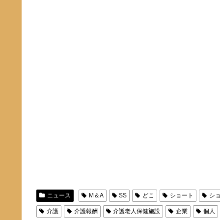
ニュース
M＆A
SS
どこ
ショート
シ
介護
介護報酬
介護老人保健施設
企業
個人