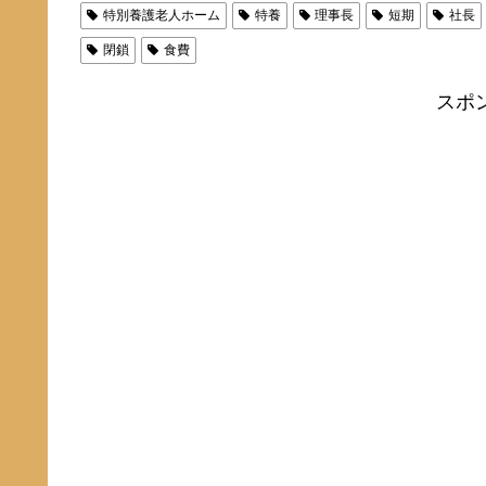
特別養護老人ホーム
特養
理事長
短期
社長
閉鎖
食費
スポ