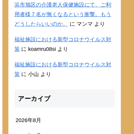
浜市旭区の介護老人保健施設にて、ご利
用者様７名が無くなるという衝撃。もう
どうしたらいいのか。
に
マンマ
より
福祉施設における新型コロナウイルス対
策
に
koamru08si
より
福祉施設における新型コロナウイルス対
策
に
小山
より
アーカイブ
2026年8月