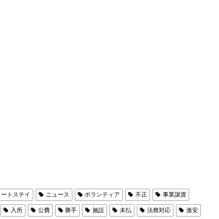
ョートステイ
ニュース
ボランティア
不正
事業譲渡
入所
公費
勝手
施設
未払
法務対応
激安