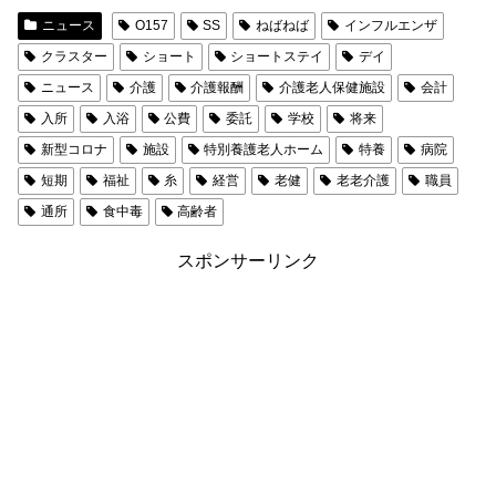
ニュース
O157
SS
ねばねば
インフルエンザ
クラスター
ショート
ショートステイ
デイ
ニュース
介護
介護報酬
介護老人保健施設
会計
入所
入浴
公費
委託
学校
将来
新型コロナ
施設
特別養護老人ホーム
特養
病院
短期
福祉
糸
経営
老健
老老介護
職員
通所
食中毒
高齢者
スポンサーリンク