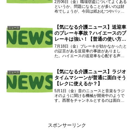
2月06日（金）職場窃盗についてよくある
というか、問題になることが多いのは財
布でしょうが、今回は紙おむつやパッド
の物品でした。これは高齢者施設でも起
こり得る事例です。確かに施設は紙おむ
つやパッドは山のようにあります。ただ
【気になる介護ニュース】送迎車
ニュース
し、その分消費量も半...
のブレーキ事故？ハイエースのブ
レーキは強い！【普通の使い方よ
りマシ？】
7月18日（金）ブレーキが効かなかったと
の証言がある送迎車の事故がありまし
た。ハイエースの送迎車を心配する声も
ありますが、ハイエースのブレーキは頑
丈です！個人的には送迎車に改造された
ミニバンや軽自動車は駆動系に異常が出
【気になる介護ニュース】ラジオ
ニュース
やすいけれど、ハイエー...
タイムマシーンが普通に面白そう
【レクに使えるか？】
5月1日（金）昔のニュースと音楽をラジ
オのように聞ける機械が開発中のようで
す。西暦をチャンネルとするのは面白い
です。日付まであればレクリエーション
にも使えそう。ただし、縁起の悪いニュ
ースとかは読んでほしくないですけ
ど・・・ニュースはライセン...
スポンサーリンク