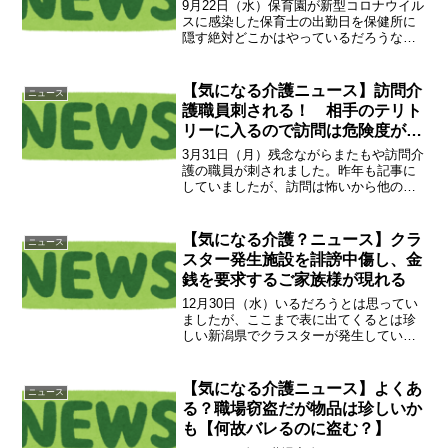
9月22日（水）保育園が新型コロナウイル
スに感染した保育士の出勤日を保健所に
隠す絶対どこかはやっているだろうなと
思っていましたが、明るみに出ました。
幼児も高齢者と同じく、厳格な感染対策
が難しいことがほとんどです。つまり、
【気になる介護ニュース】訪問介
ニュース
感染しやすく、感染を...
護職員刺される！ 相手のテリト
リーに入るので訪問は危険度が他
より高め【でも、介護職員は皆危
3月31日（月）残念ながらまたもや訪問介
険】
護の職員が刺されました。昨年も記事に
していましたが、訪問は怖いから他の通
所や入所で働こう！と思っても通所も入
所も刺されます。もちろん相手のテリト
リーに踏み込む訪問が一番危険度が高い
【気になる介護？ニュース】クラ
ニュース
でしょう。※↓昨年の...
スター発生施設を誹謗中傷し、金
銭を要求するご家族様が現れる
12月30日（水）いるだろうとは思ってい
ましたが、ここまで表に出てくるとは珍
しい新潟県でクラスターが発生している
デイサービスにて、一部のご家族様から
誹謗中傷があるようです。社会福祉法人
苗場福祉会 健康倶楽部十日町（）
【気になる介護ニュース】よくあ
ニュース
2021.12.30「当...
る？職場窃盗だが物品は珍しいか
も【何故バレるのに盗む？】